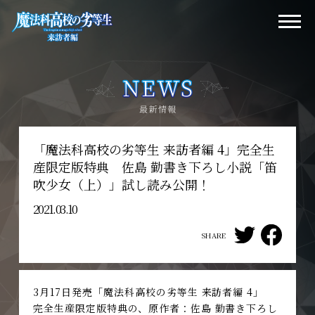
「魔法科高校の劣等生 来訪者編 4」完全生
産限定版特典 佐島 勤書き下ろし小説「笛
吹少女（上）」試し読み公開！
2021.03.10
SHARE
3月17日発売「魔法科高校の劣等生 来訪者編 4」
完全生産限定版特典の、原作者：佐島 勤書き下ろし