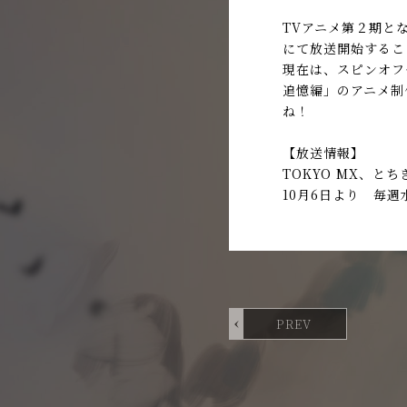
TVアニメ第２期とな
にて放送開始するこ
現在は、スピンオフ
追憶編」のアニメ制
ね！
【放送情報】
TOKYO MX、と
10月6日より 毎週
PREV