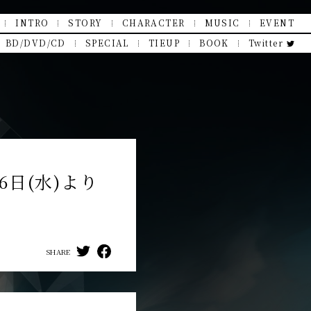
INTRO
STORY
CHARACTER
MUSIC
EVENT
BD/DVD/CD
SPECIAL
TIEUP
BOOK
Twitter
6日(水)より
SHARE