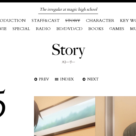
The irregular at magic high school
RODUCTION
STAFF&CAST
STORY
CHARACTER
KEY W
VIE
SPECIAL
RADIO
BD/DVD/CD
BOOKS
GAMES
MU
PREV
INDEX
NEXT
5