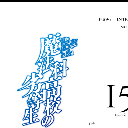
NEWS
INT
MO
1
Episode
Title