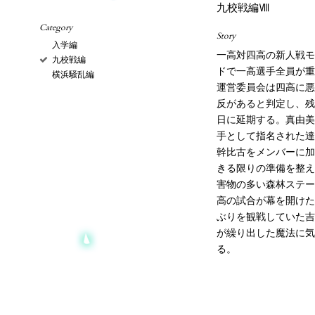
九校戦編Ⅷ
Category
Story
入学編
一高対四高の新人戦モ
九校戦編
ドで一高選手全員が重
横浜騒乱編
運営委員会は四高に悪
反があると判定し、残
日に延期する。真由美
手として指名された達
幹比古をメンバーに加
きる限りの準備を整え
害物の多い森林ステー
高の試合が幕を開けた
ぶりを観戦していた吉
が繰り出した魔法に気
る。