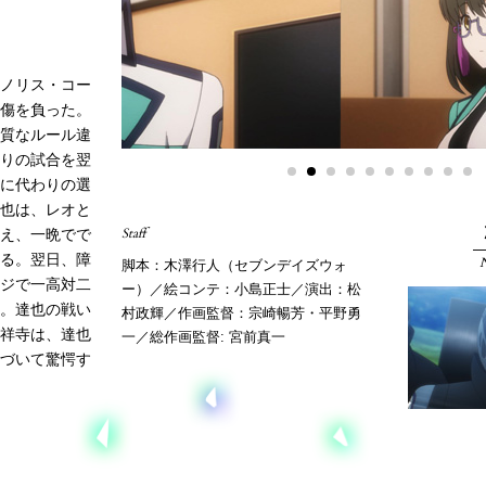
ノリス・コー
傷を負った。
質なルール違
りの試合を翌
に代わりの選
也は、レオと
Staff
え、一晩でで
る。翌日、障
N
脚本：木澤行人（セブンデイズウォ
ジで一高対二
ー）／絵コンテ：小島正士／演出：松
。達也の戦い
村政輝／作画監督：宗崎暢芳・平野勇
祥寺は、達也
一／総作画監督: 宮前真一
づいて驚愕す