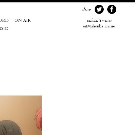
twitter
facebook
share
ORD
ON AIR
official Twitter
@Mahouka_anime
SIC