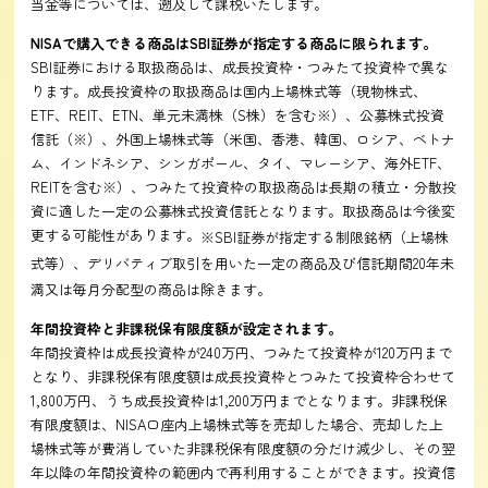
当金等については、遡及して課税いたします。
NISAで購入できる商品はSBI証券が指定する商品に限られます。
SBI証券における取扱商品は、成長投資枠・つみたて投資枠で異な
ります。成長投資枠の取扱商品は国内上場株式等（現物株式、
ETF、REIT、ETN、単元未満株（S株）を含む※）、公募株式投資
信託（※）、外国上場株式等（米国、香港、韓国、ロシア、ベトナ
ム、インドネシア、シンガポール、タイ、マレーシア、海外ETF、
REITを含む※）、つみたて投資枠の取扱商品は長期の積立・分散投
資に適した一定の公募株式投資信託となります。取扱商品は今後変
更する可能性があります。
※SBI証券が指定する制限銘柄（上場株
式等）、デリバティブ取引を用いた一定の商品及び信託期間20年未
満又は毎月分配型の商品は除きます。
年間投資枠と非課税保有限度額が設定されます。
年間投資枠は成長投資枠が240万円、つみたて投資枠が120万円まで
となり、非課税保有限度額は成長投資枠とつみたて投資枠合わせて
1,800万円、うち成長投資枠は1,200万円までとなります。非課税保
有限度額は、NISA口座内上場株式等を売却した場合、売却した上
場株式等が費消していた非課税保有限度額の分だけ減少し、その翌
年以降の年間投資枠の範囲内で再利用することができます。投資信