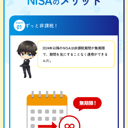
メリット
の
merit
ずっと非課税！
01
2024年以降のNISAは非課税期間が無期限
で、期間を気にすることなく運用ができる
んだ。