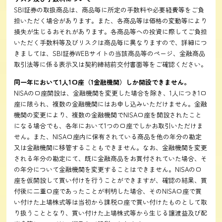
SBI証券の取扱商品は、商品毎に所定の手数料や必要経費等をご負
担いただく場合があります。また、各商品等は価格の変動等により
損失が生じるおそれがあります。各商品等への投資に際してご負担
いただく手数料等及びリスクは商品毎に異なりますので、詳細につ
きましては、SBI証券WEBサイトの当該商品等のページ、金融商品
取引法等に係る表示又は契約締結前交付書面等をご確認ください。
同一年において1人1口座（1金融機関）しか開設できません。
NISAの口座開設は、金融機関を変更した場合を除き、1人につき1口
座に限られ、複数の金融機関にはお申し込みいただけません。金融
機関の変更により、複数の金融機関でNISA口座を開設されたこと
になる場合でも、各年において1つの口座でしかお取引いただけま
せん。また、NISA口座内に保有されている商品を他の年分の勘定
又は金融機関に移管することもできません。なお、金融機関を変更
される年分の勘定にて、既に金融商品をお買付されていた場合、そ
の年分について金融機関を変更することはできません。NISAの口
座を仮開設して買い付けを行うことができますが、確認の結果、買
付後に二重口座であったことが判明した場合、そのNISA口座で買
い付けた上場株式等は当初から課税口座で買い付けたものとして取
り扱うこととなり、買い付けた上場株式等から生じる譲渡益及び配