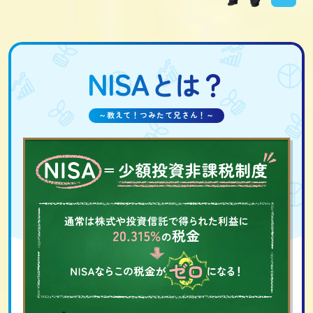
NISA
とは？
～教えて！つみたて兄さん！～