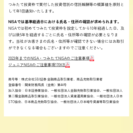
つみたて投資枠で買付した投資信託の信託報酬等の概算値を原則と
して年1回通知いたします。
NISAでは基準経過日における氏名・住所の確認が求められます。
NISAでは初めてつみたて投資枠を設定してから10年経過した日、及
び以後5年を経過するごとに氏名・住所等の確認が必要となりま
す。当社がお客さまの氏名・住所等が確認できない場合にはお取引
ができなくなる場合もございますのでご注意ください。
2023年までのNISA・つみたてNISAのご注意事項
ジュニアNISAのご注意事項170KB
商号等：株式会社SBI証券 金融商品取引業者、商品先物取引業者
登録番号：関東財務局長（金商）第44号
加入協会：日本証券業協会、一般社団法人金融先物取引業協会、一般社団法人
第二種金融商品取引業協会、一般社団法人資産運用業協会、一般社団法人日本
STO協会、日本商品先物取引協会、一般社団法人日本暗号資産等取引業協会