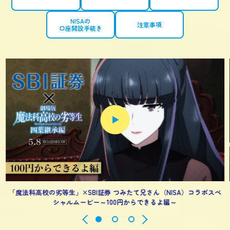
NISAの
注意事項
口座開設手続き
「魔法科高校の劣等生」×SBI証券 つみたて兄さん（NISA）コラボスペ
シャルムービー～100円からできるよ編～