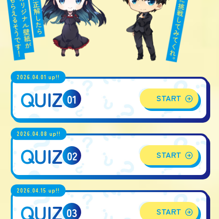
2026.04.01 up!!
QUIZ
01
START
2026.04.08 up!!
QUIZ
02
START
2026.04.15 up!!
QUIZ
03
START