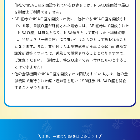
・他社でNISA口座を開設されているお客さまは、NISA口座開設の届出
を制度上ご利用できません。
・SBI証券でNISA口座を開設した後に、他社でもNISA口座を開設され
ている等、重複口座が確認された場合には、SBI証券にて開設された
「NISA口座」は無効となり、NISA預りとして買付した上場株式等
は、当初より「一般口座」にて買い付けたものとして扱われること
となります。また、買い付けた上場株式等から生じる配当所得及び
譲渡所得等については、遡及して課税されることとなりますので、
ご注意ください。（制度上、特定口座にて買い付けたものとするこ
とはできません）
・他の金融機関でNISA口座を開設または閉鎖されている方は、他の金
融機関で発行された廃止通知書を用いてSBI証券でNISA口座を開設
することができます。
さあ、一緒にNISAをはじめよう！