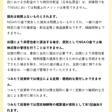
託における分配金のうち特別分配金（元本払戻金）は、非課税であ
りNISAにおいては制度上のメリットは享受できません。
損失は税務上ないものとされます。
NISAの口座で発生した損失は税務上ないものとされ、一般口座や
特定口座での譲渡益・配当金等と損益通算はできず、繰越控除もで
きません。
出国により非居住者に該当する場合、原則としてNISA口座で上場
株式等の管理を行うことはできません。
出国の際には、事前に当社に届出が必要です。出国により非居住者
となる場合には、特例措置の適用を受けるための必要な手続きを完
了された場合を除き、NISA口座が廃止され、当該口座に預りがあ
る場合は、一般口座で管理させていただきます。
つみたて投資枠では積立による定期・継続的な買付しかできませ
ん。
つみたて投資枠でのお取引は積立契約に基づく定期かつ継続的な方
法による買付に限られます。
つみたて投資枠では信託報酬等の概算値が原則として年1回通知さ
れます。