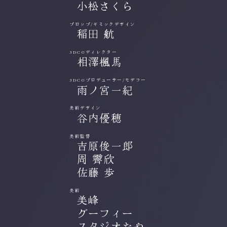
小松さくら
プロップ/ギミックデザイン
稲田 航
3DCGディレクター
相澤楓馬
3DCGプロデューサー/モデラー
雨ノ宮一紀
美術デザイン
谷内優穂
美術監督
吉原俊一郎
周 霽欣
佐藤 歩
美術
美峰
グーフィー
スタジオなや