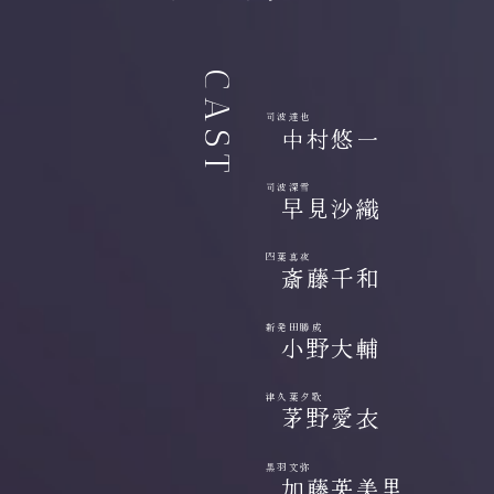
CAST
司波達也
中村悠一
司波深雪
早見沙織
四葉真夜
斎藤千和
新発田勝成
小野大輔
津久葉夕歌
茅野愛衣
黒羽文弥
加藤英美里