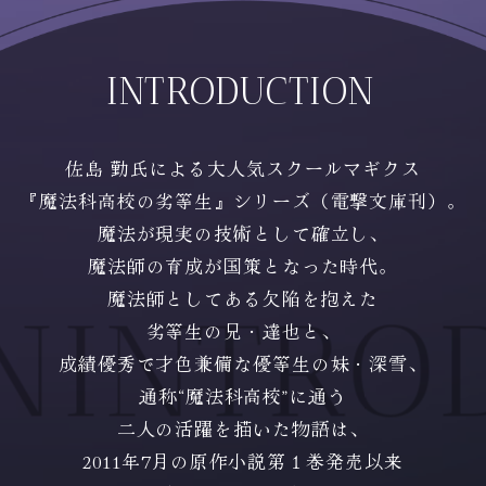
INTRODUCTION
佐島 勤氏による大人気スクールマギクス
『魔法科高校の劣等生』シリーズ（電撃文庫刊）。
魔法が現実の技術として確立し、
魔法師の育成が国策となった時代。
魔法師としてある欠陥を抱えた
INTRO
劣等生の兄・達也と、
成績優秀で才色兼備な優等生の妹・深雪、
通称“魔法科高校”に通う
二人の活躍を描いた物語は、
2011年7月の原作小説第１巻発売以来