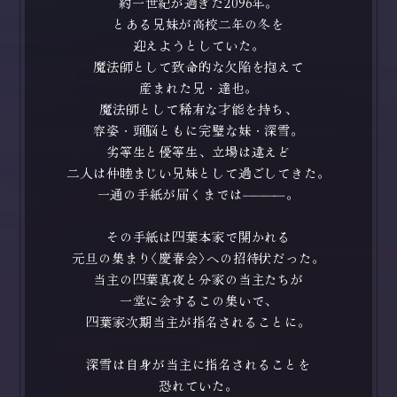
約一世紀が過ぎた2096年。
とある兄妹が高校二年の冬を
迎えようとしていた。
魔法師として致命的な欠陥を抱えて
産まれた兄・達也。
魔法師として稀有な才能を持ち、
容姿・頭脳ともに完璧な妹・深雪。
劣等生と優等生、立場は違えど
二人は仲睦まじい兄妹として過ごしてきた。
一通の手紙が届くまでは
――――
。
その手紙は四葉本家で開かれる
元旦の集まり〈慶春会〉への招待状だった。
当主の四葉真夜と分家の当主たちが
一堂に会するこの集いで、
四葉家次期当主が指名されることに。
深雪は自身が当主に指名されることを
恐れていた。