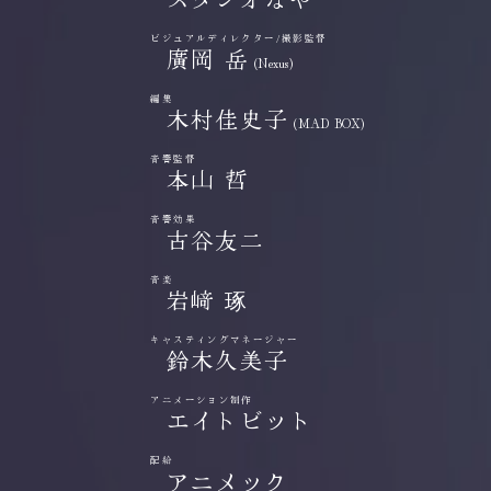
ビジュアルディレクター/撮影監督
廣岡 岳
(Nexus)
編集
木村佳史子
(MAD BOX)
音響監督
本山 哲
音響効果
古谷友二
音楽
岩﨑 琢
キャスティングマネージャー
鈴木久美子
アニメーション制作
エイトビット
配給
アニメック