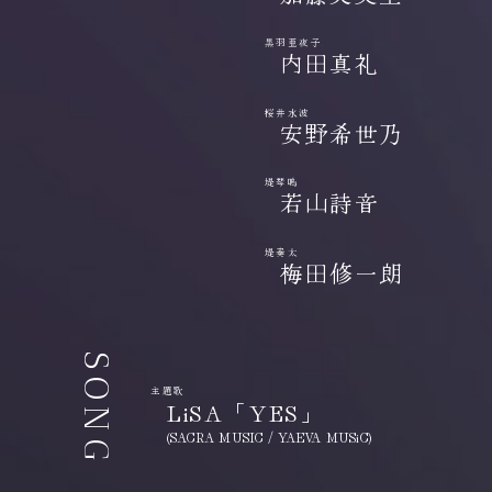
黒羽亜夜子
内田真礼
桜井水波
安野希世乃
堤琴鳴
若山詩音
堤奏太
梅田修一朗
SONG
主題歌
LiSA「YES」
(SACRA MUSIC / YAEVA MUSiC)