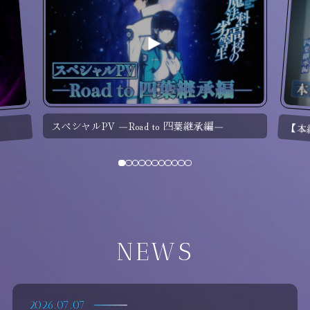
スペシャルPV ―Road to 四葉継承編―
【本
NEWS
2026.07.07