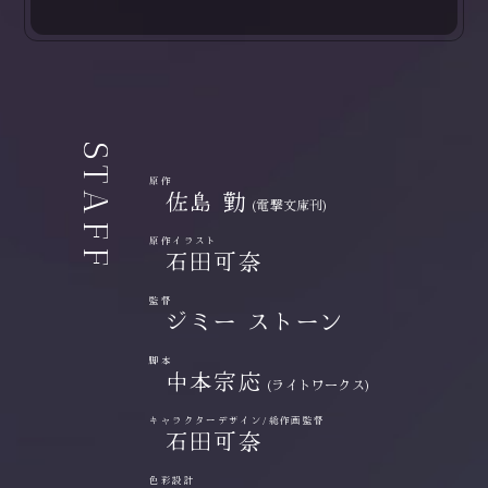
STAFF
原作
佐島 勤
(電撃文庫刊)
原作イラスト
石田可奈
監督
ジミー ストーン
脚本
中本宗応
(ライトワークス)
キャラクターデザイン/総作画監督
石田可奈
色彩設計