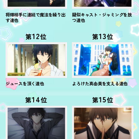
将輝相手に連続で魔法を繰り出
疑似キャスト・ジャミングを放
す達也
つ達也
12
13
第
位
第
位
ジュースを頂く達也
よろけた真由美を支える達也
14
15
第
位
第
位