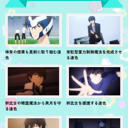
体育の授業も真剣に取り組む達
常駐型重力制御魔法を完成させ
也
る達也
幹比古の精霊魔法から美月を守
幹比古を援護する達也
る達也