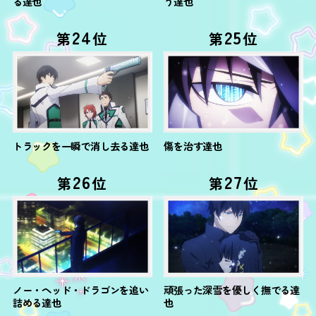
る達也
う達也
24
25
第
位
第
位
トラックを一瞬で消し去る達也
傷を治す達也
26
27
第
位
第
位
ノー・ヘッド・ドラゴンを追い
頑張った深雪を優しく撫でる達
詰める達也
也