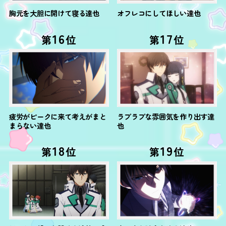
胸元を大胆に開けて寝る達也
オフレコにしてほしい達也
16
17
第
位
第
位
疲労がピークに来て考えがまと
ラブラブな雰囲気を作り出す達
まらない達也
也
18
19
第
位
第
位