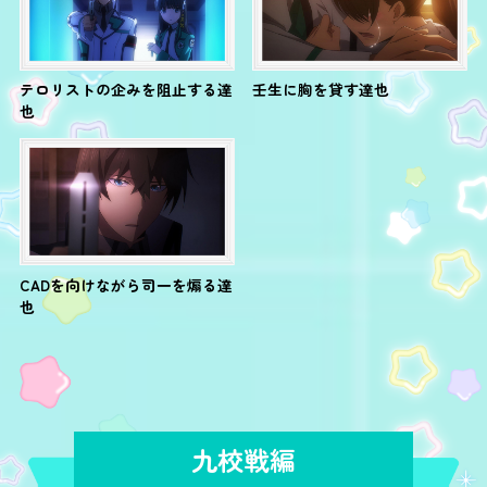
テロリストの企みを阻止する達
壬生に胸を貸す達也
也
CADを向けながら司一を煽る達
也
九校戦編