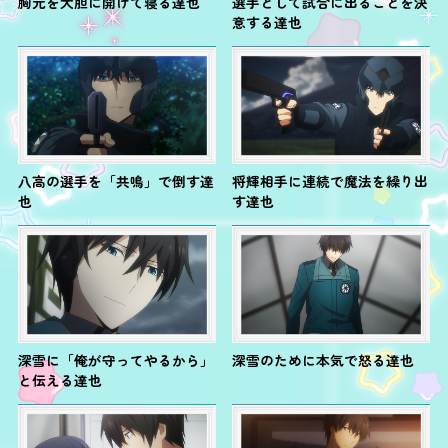
胸元を大胆に開けて寝る達也
選手として試合に出ることを決
意する達也
八高の選手を「共鳴」で倒す達
将輝相手に連続で魔法を繰り出
也
す達也
深雪に「俺が守ってやるから」
深雪のために本気で怒る達也
と伝える達也