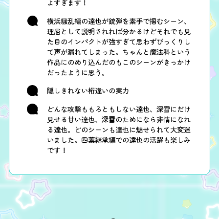
よすぎます！
横浜騒乱編の達也が銃弾を素手で掴むシーン、
理屈として説明されれば分かるけどそれでも見
た目のインパクトが強すぎて思わずびっくりし
て声が漏れてしまった。ちゃんと魔法科という
作品にのめり込んだのもこのシーンがきっかけ
だったように思う。
隠しきれない桁違いの実力
どんな攻撃ももろともしない達也、深雪にだけ
見せる甘い達也、深雪のためになら非情になれ
る達也。どのシーンも達也に魅せられて大変迷
いました。四葉継承編での達也の活躍も楽しみ
です！