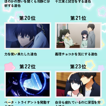
ほのかの想いを聞くも冷静に分
十三束と試合をする達也
析する達也
20
21
第
位
第
位
力を使い果たした達也
義理チョコかを気にする達也
22
23
第
位
第
位
ベータ・トライデントを発動す
自分も疲れているのに深雪を労