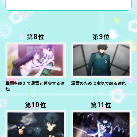
8
9
第
位
第
位
戦闘を終えて深雪と再会する達
深雪のために本気で怒る達也
也
10
11
第
位
第
位