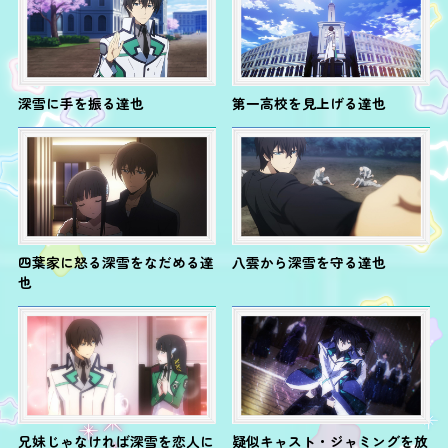
深雪に手を振る達也
第一高校を見上げる達也
四葉家に怒る深雪をなだめる達
八雲から深雪を守る達也
也
兄妹じゃなければ深雪を恋人に
疑似キャスト・ジャミングを放