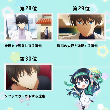
28
29
第
位
第
位
空港まで迎えに来る達也
深雪の安否を確認する達也
30
第
位
ソファでウトウトする達也