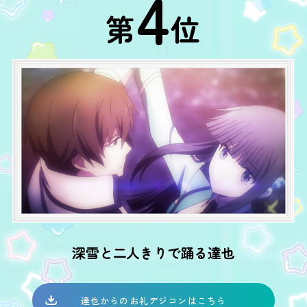
4
第
位
深雪と二人きりで踊る達也
達也からのお礼デジコンはこちら