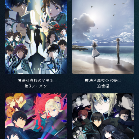
魔法科高校の劣等生
魔法科高校の劣等生
第3シーズン
追憶編