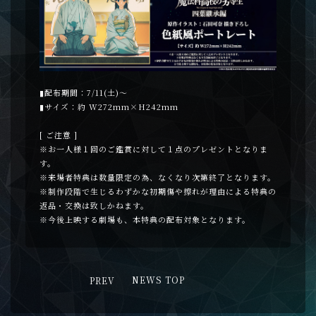
▮配布期間：7/11(土)～
▮サイズ：約 W272mm×H242mm
[ ご注意 ]
※お一人様１回のご鑑賞に対して１点のプレゼントとなりま
す。
※来場者特典は数量限定の為、なくなり次第終了となります。
※制作段階で生じるわずかな初期傷や擦れが理由による特典の
返品・交換は致しかねます。
※今後上映する劇場も、本特典の配布対象となります。
PREV
NEWS TOP