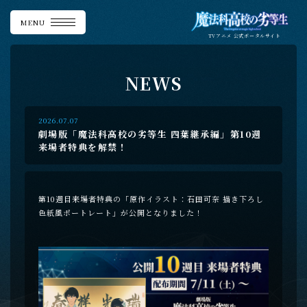
MENU
TVアニメ
公式ポータルサイト
N
E
W
S
2026.07.07
劇場版「魔法科高校の劣等生 四葉継承編」第10週
来場者特典を解禁！
第10週目来場者特典の「原作イラスト：石田可奈 描き下ろし
色紙風ポートレート」が公開となりました！