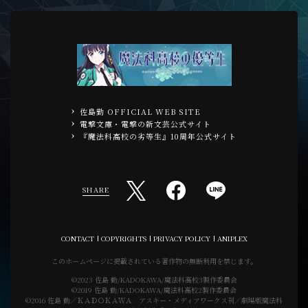
佐島勤 OFFICIAL WEB SITE
電撃文庫・電撃の新文芸公式サイト
『魔法科高校の劣等生』10周年公式サイト
SHARE
CONTACT
COPYRIGHTS
PRIVACY POLICY
ANIPLEX
このホームページに掲載されている著作物の無断利用を禁じます。
©2023 佐島 勤/KADOKAWA/魔法科高校3製作委員会
©2019 佐島 勤/KADOKAWA/魔法科高校2製作委員会
©2016 佐島 勤／ＫＡＤＯＫＡＷＡ アスキー・メディアワークス刊／劇場版魔法科