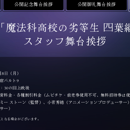
公開記念舞台挨拶
公開御礼舞台挨拶
「魔法科高校の劣等生
四葉
スタッフ舞台挨拶
月8日（月）
宿バルト9
8：30の回上映後
常料金・各種割引料金（ムビチケ・前売券使用不可、無料招待券は
ミー ストーン（監督）、小菅秀徳（アニメーションプロデューサー
サー）
更となる場合がございます。