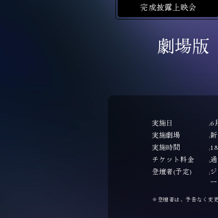
完成披露上映会
劇場版
実施日
6
実施劇場
新
実施時間
1
チケット料金
通
登壇者(予定)
ジ
ー
※登壇者は、予告なく変