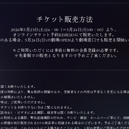
チケット販売方法
2026年5月23日(土)24：00（＝5月24日(日)00：00）より、
オンラインチケット予約KINEZOにて販売いたします。
ある場合、5月24日(日)の劇場OPENより劇場窓口でも販売を開始
※ご利用いただくには事前に無料の会員登録が必要です。
※先着順での販売となりますので予めご了承ください。
、固くお断りいたします。
催者の判断により、舞台挨拶の開催中止や、登壇者などの内容は予告なく変更になる場
どの補償はいたしません。
待券は、ご使用いただけません。
。チケットをお持ちでない方はご覧になれません。
電話含む）・ビデオによる撮影、録音等は固くお断りいたします。
社の取材による撮影、弊社記録撮影が行われ、テレビ・雑誌・ホームページ等にて、放
トの模様が後日販売されるDVD商品等に収録される場合がございます。予めご了承くだ
）については、このイベントにご入場されたことにより、上記の使用にご同意いただけ