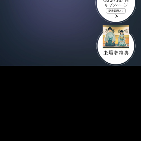
SHARE
CONTACT
PRIVACY POLICY
ANIPLEX
このホームページに掲載されている著作物の無断利用を禁じます。
©2024 佐島 勤/KADOKAWA/魔法科高校四葉継承編製作委員会