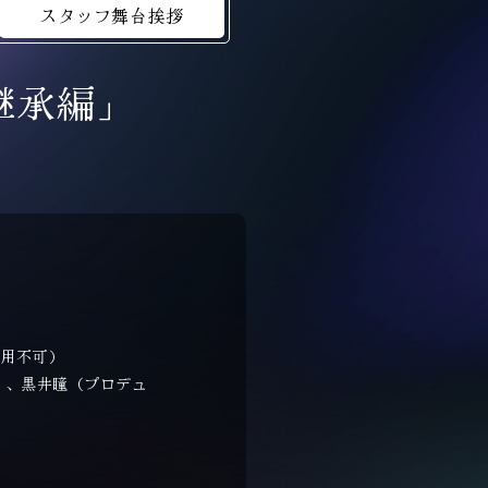
スタッフ舞台挨拶
継承編」
使用不可）
）、黒井瞳（プロデュ