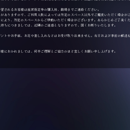
希望されるお客様は座席指定券の購入後、劇場までご連絡ください。
りがありますので、ご利用人数によっては所定のスペース以外でご鑑賞いただく場合が
材により、所定のスペースからご移動いただく場合がございます。あらかじめご了承く
入待ちにつきましては、近隣のご迷惑となりますので、固くお断りいたします。
ゼントやお手紙、お花や差し入れなどはお受け取り出来ません。当日および事前の郵送
客様におかれましては、何卒ご理解とご協力のほど宜しくお願い申し上げます。