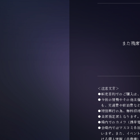
また残席の
＜注意文言＞
転売目的でのご購入は
今後の情勢やその他主
も、交通費や宿泊費な
特別興行の為、無料招
全席指定席となります
場内でのカメラ（携帯
会場内ではマスコミ各
います。また、イベン
ける個人情報（肖像権