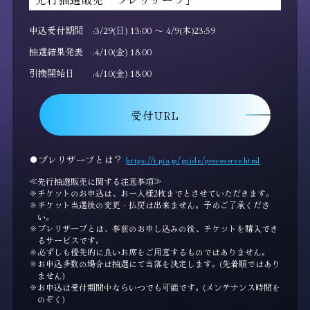
申込受付期間
3/29(日) 13:00 ～ 4/9(木)23:59
抽選結果発表
4/10(金) 18:00
引換開始日
4/10(金) 18:00
受付URL
●プレリザーブとは？
https://t.pia.jp/guide/prereserve.html
≪先行抽選販売に関する注意事項≫
チケットのお申込は、お一人様2枚までとさせていただきます。
チケット当選後の変更・払戻は出来ません。予めご了承くださ
い。
プレリザーブとは、事前のお申し込みの後、チケットを購入でき
るサービスです。
必ずしも優先的に良いお席をご用意するものではありません。
お申込多数の場合は抽選にて当落を決定します。(先着順ではあり
ません)
お申込は受付期間中ならいつでも可能です。(メンテナンス時間を
のぞく)