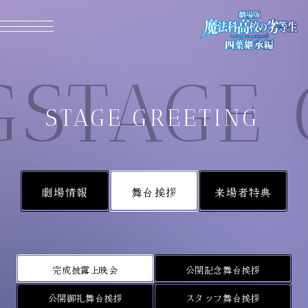
MENU CLOSE
STAGE 
STAGE GREETING
劇場情報
舞台挨拶
来場者特典
完成披露上映会
公開記念舞台挨拶
公開御礼舞台挨拶
スタッフ舞台挨拶