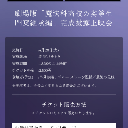
劇場版「魔法科高校の劣等生
四葉継承編」
完成披露上映会
実施日
4月28日(火)
実施劇場
新宿バルト9
実施時間
18:30の回上映前
チケット料金
2,800円
登壇者(予定)
早見沙織、ジミー ストーン監督／最強の兄妹
※登壇者は、予告なく変更となる場合がございます。
チケット販売方法
＜チケットぴあ＞にて販売いたします。
先行抽選販売「プレリザーブ」