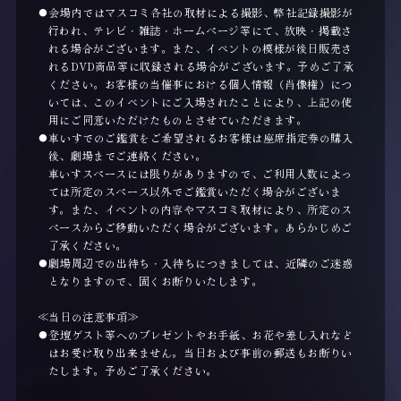
会場内ではマスコミ各社の取材による撮影、弊社記録撮影が
行われ、テレビ・雑誌・ホームページ等にて、放映・掲載さ
れる場合がございます。また、イベントの模様が後日販売さ
れるDVD商品等に収録される場合がございます。予めご了承
ください。お客様の当催事における個人情報（肖像権）につ
いては、このイベントにご入場されたことにより、上記の使
用にご同意いただけたものとさせていただきます。
車いすでのご鑑賞をご希望されるお客様は座席指定券の購入
後、劇場までご連絡ください。
車いすスペースには限りがありますので、ご利用人数によっ
ては所定のスペース以外でご鑑賞いただく場合がございま
す。また、イベントの内容やマスコミ取材により、所定のス
ペースからご移動いただく場合がございます。あらかじめご
了承ください。
劇場周辺での出待ち・入待ちにつきましては、近隣のご迷惑
となりますので、固くお断りいたします。
≪当日の注意事項≫
登壇ゲスト等へのプレゼントやお手紙、お花や差し入れなど
はお受け取り出来ません。当日および事前の郵送もお断りい
たします。予めご了承ください。