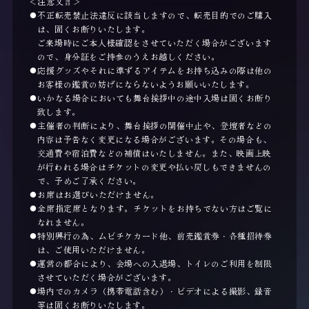
＜注意文言＞
不正転売禁止法違反に該当しますので、転売目的でのご購入
は、固くお断りいたします。
ご来場時にご本人様確認をさせていただく場合がございます
ので、身分証をご持参のうえお越しください。
応援グッズやそれに準ずるアイテムをお持ち込みの際は他の
お客様の鑑賞の妨げにならないようお願いいたします。
いかなる場合においても舞台挨拶中の途中入場は固くお断り
致します。
主催者の判断により、舞台挨拶の開催中止や、登壇者などの
内容は予告なく変更になる場合がございます。その場合も、
交通費や宿泊費などの補償はいたしません。また、映画上映
が行われる場合はチケットの変更や払い戻しもできませんの
で、予めご了承ください。
お席はお選びいただけません。
全席指定席となります。チケットをお持ちでない方はご覧に
なれません。
特別興行の為、ムビチケカード他、前売鑑賞券・各種招待券
は、ご使用いただけません。
運営の都合により、会場への入退場、トイレのご利用を制限
させていただく場合がございます。
場内でのカメラ（携帯電話含む）・ビデオによる撮影、録音
等は固くお断りいたします。