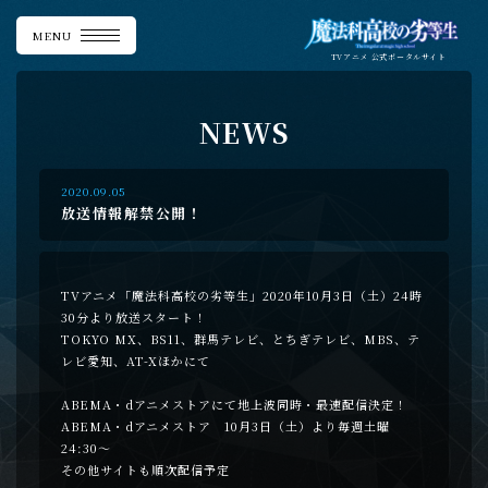
MENU
TVアニメ
公式ポータルサイト
N
E
W
S
2020.09.05
放送情報解禁公開！
TVアニメ「魔法科高校の劣等生」2020年10月3日（土）24時
30分より放送スタート！
TOKYO MX、BS11、群馬テレビ、とちぎテレビ、MBS、テ
レビ愛知、AT-Xほかにて
ABEMA・dアニメストアにて地上波同時・最速配信決定！
ABEMA・dアニメストア 10月3日（土）より毎週土曜
24:30～
その他サイトも順次配信予定