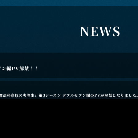
N
E
W
S
ブン編PV解禁！！
魔法科高校の劣等生』第3シーズン ダブルセブン編のPVが解禁となりました