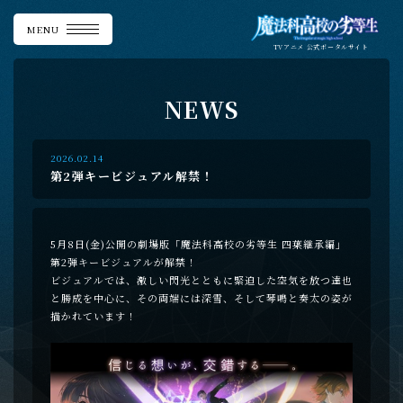
MENU
TVアニメ
公式ポータルサイト
N
E
W
S
2026.02.14
第2弾キービジュアル解禁！
5月8日(金)公開の劇場版「魔法科高校の劣等生 四葉継承編」
第2弾キービジュアルが解禁！
ビジュアルでは、激しい閃光とともに緊迫した空気を放つ達也
と勝成を中心に、その両端には深雪、そして琴鳴と奏太の姿が
描かれています！