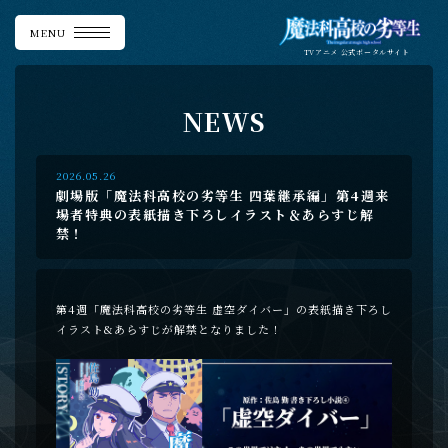
MENU
TVアニメ
公式ポータルサイト
N
E
W
S
2026.05.26
劇場版「魔法科高校の劣等生 四葉継承編」第4週来
場者特典の表紙描き下ろしイラスト＆あらすじ解
禁！
第4週「魔法科高校の劣等生 虚空ダイバー」の表紙描き下ろし
イラスト&あらすじが解禁となりました！