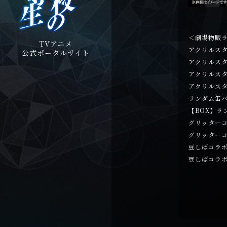
＜劇場物販
TVアニメ
アクリルスタ
公式ポータルサイト
アクリルスタ
アクリルスタ
アクリルスタ
ランダム缶バ
【BOX】ラ
グリッターコ
グリッターコ
豆しばコラ
豆しばコラ