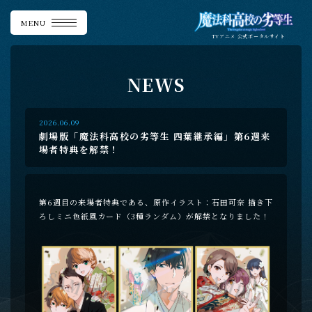
MENU
TVアニメ
公式ポータルサイト
N
E
W
S
2026.06.09
劇場版「魔法科高校の劣等生 四葉継承編」第6週来
場者特典を解禁！
第6週目の来場者特典である、原作イラスト：石田可奈 描き下
ろしミニ色紙風カード（3種ランダム）が解禁となりました！