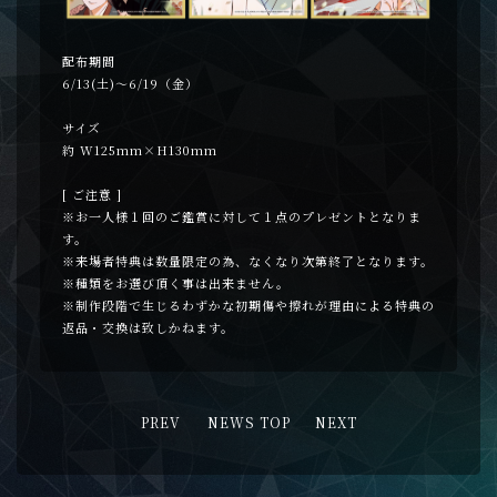
配布期間
6/13(土)～6/19（金）
サイズ
約 W125mm×H130mm
[ ご注意 ]
※お一人様１回のご鑑賞に対して１点のプレゼントとなりま
す。
※来場者特典は数量限定の為、なくなり次第終了となります。
※種類をお選び頂く事は出来ません。
※制作段階で生じるわずかな初期傷や擦れが理由による特典の
返品・交換は致しかねます。
PREV
NEWS TOP
NEXT