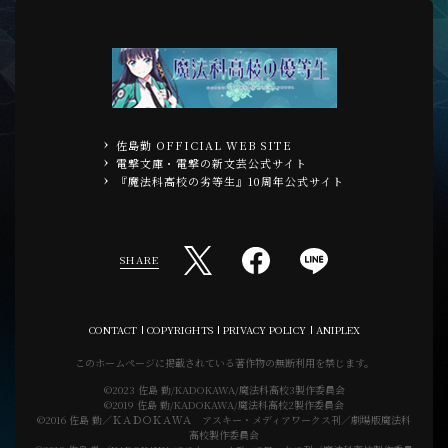
佐島勤 OFFICIAL WEB SITE
電撃文庫・電撃の新文芸公式サイト
『魔法科高校の劣等生』10周年公式サイト
SHARE
CONTACT
COPYRIGHTS
PRIVACY POLICY
ANIPLEX
このホームページに掲載されている著作物の無断利用を禁じます。
©2023 佐島 勤/KADOKAWA/魔法科高校3製作委員会
©2019 佐島 勤/KADOKAWA/魔法科高校2製作委員会
©2016 佐島 勤／ＫＡＤＯＫＡＷＡ アスキー・メディアワークス刊／劇場版魔法科
高校製作委員会