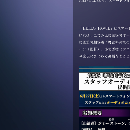
6月27日(土)より、スマート
「HELLO! MOVIE」はス
ければ、全ての上映劇場でオ
映画館で劇場版「魔法科高校の劣
ーン（監督）、小菅秀徳（アニ
や宣伝にまつわる裏話などここ