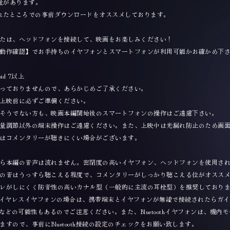
量があります。
されたところでの事前ダウンロードをオススメしております。
たは、ヘッドフォンを接続して、映画をお楽しみください！
動作確認】でお手持ちのイヤフォンとスマートフォンが利用可能かお確かめ下
id 7以上
っておりませんので、あらかじめご了承ください。
上映前に必ずご準備ください。
そうでない方も、映画本編開始後のスマートフォンの操作はご遠慮下さい。
量調節以外の端末操作はご遠慮ください。また、上映中は光漏れ防止のため画
はコメンタリーが聴きにくい場合がございます。
ら本編の音声は流れません。密閉度の高いイヤフォン、ヘッドフォンを使用さ
の音はうっすら聴こえる程度で、コメンタリーがしっかり聴こえる位がオスス
レがしにくく防音性の高いカナル型（一般的に主流の耳栓型）を推奨しており
などのワイヤレスイヤフォンの場合は、携帯端末とイヤフォンが無線で接続されたらガ
切れなどの可能性もあるのでご注意ください。また、Bluetoothイヤフォンは、機内モー
すので、事前にBluetooth接続の設定のチェックをお願い致します。