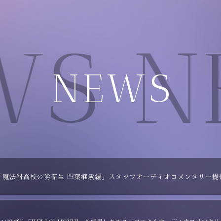
WS N
NEWS
「魔法科高校の劣等生 四葉継承編」スタッフオーディオコメンタリー提