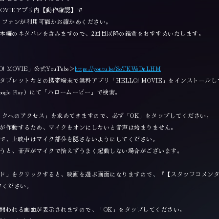
MOVIEアプリ内【動作確認】で
トフォンが利用可能かお確かめください。
本編のネタバレを含みますので、2回目以降の鑑賞をおすすめいたします。
MOVIE」公式YouTube＞
https://youtu.be/SoTKWsDnLHM
ブレットなどの携帯端末で無料アプリ「HELLO! MOVIE」をインスト―ル
 Google Play）にて「ハロームービー」で検索。
イクへのアクセス」を求めてきますので、必ず「OK」をタップしてください。
が作動するため、マイクをオンにしないと音声は始まりません。
で、上映中はマイク部分を隠さないようにしてください。
うと、音声がマイクで拾えずうまく起動しない場合がございます。
ド」をクリックすると、映画を選ぶ画面になりますので、『【スタッフコメン
でください。
問われる画面が表示されますので、「OK」をタップしてください。