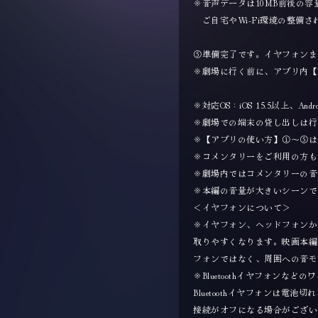
※音声データは10MB前後の容
ご自宅やWi-Fi環境の整備
⑤準備完了です。イヤフォンま
※劇場に行く前に、アプリ内【
※対応OS：iOS 15.5以上、Andro
※劇場での端末の貸し出しは行
※【アプリの使い方】①～⑤は
※コメンタリーをご利用の方も
※劇場内ではコメンタリーの音
※本編の音量が大きいシーンで
＜イヤフォンについて＞
※イヤフォン、ヘッドフォンか
取りやすくなります。映画本編
フォンではなく、周囲への音モ
※Bluetoothイヤフォン
Bluetoothイヤフォンは電池
接続がオフになる場合がございま