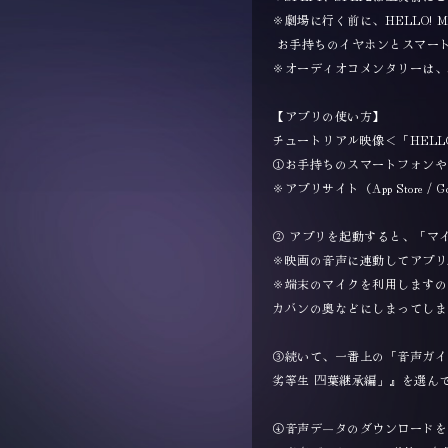
※劇場に行く前に、HELLO! 
お手持ちのイヤホンとスマー
※オーディオコメンタリーは、
【アプリの使い方】
チュートリアル映像＜「HELLO! 
①お手持ちのスマートフォンやタ
※アプリサイト（App Store /
② アプリを起動すると、「マ
※映画の音声に連動してアプリ
※端末のマイクを利用しますの
カバンの奥などにしまってしま
③続いて、一番上の「音声ガイ
劣等生 四葉継承編」』を選ん
④音声デ―タのダウンロードを