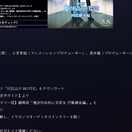
監督）、小菅秀徳（アニメーションプロデューサー）、黒井瞳（プロデューサー
リ「HELLO! MOVIE」をダウンロード
【音声ガイド】より
版】劇場版「魔法科高校の劣等生 四葉継承編」』を
ド
を起動し、イヤホンでオーディオコメンタリーを聴く
にご自宅などで準備ください。