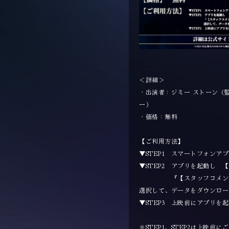
＜詳細＞
・出演者：ジミー ストーン（
ー）
・価格：無料
【ご利用方法】
▼STEP1 スマートフォンアプ
▼STEP2 アプリを起動し 
『【スタッフコメンタリー
選択して、データをダウンロー
▼STEP3 上映前にアプリ
※STEP1、STEP2は上映前