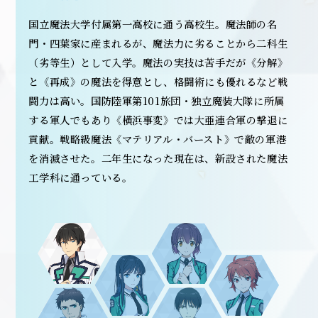
国立魔法大学付属第一高校に通う高校生。魔法師の名
門・四葉家に産まれるが、魔法力に劣ることから二科生
（劣等生）として入学。魔法の実技は苦手だが《分解》
と《再成》の魔法を得意とし、格闘術にも優れるなど戦
闘力は高い。国防陸軍第101旅団・独立魔装大隊に所属
する軍人でもあり《横浜事変》では大亜連合軍の撃退に
貢献。戦略級魔法《マテリアル・バースト》で敵の軍港
を消滅させた。二年生になった現在は、新設された魔法
工学科に通っている。