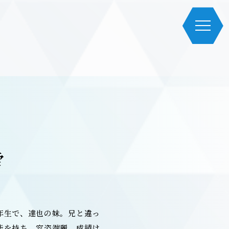
雪
年生で、達也の妹。兄と違っ
能を持ち、容姿端麗。成績は