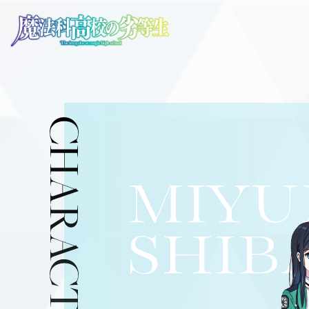
MIYU
SHIB