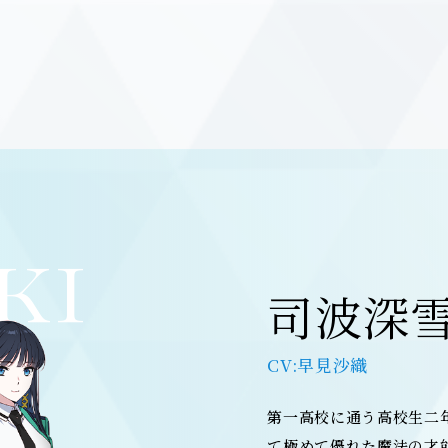
KI
司波深
A
早見沙織
第一高校に通う高校生二
て極めて優れた魔法の才