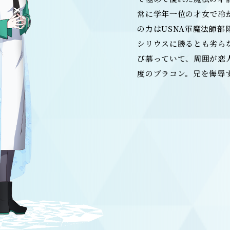
常に学年一位の才女で冷
の力はUSNA軍魔法師部
シリウスに勝るとも劣ら
び慕っていて、周囲が恋
度のブラコン。兄を侮辱