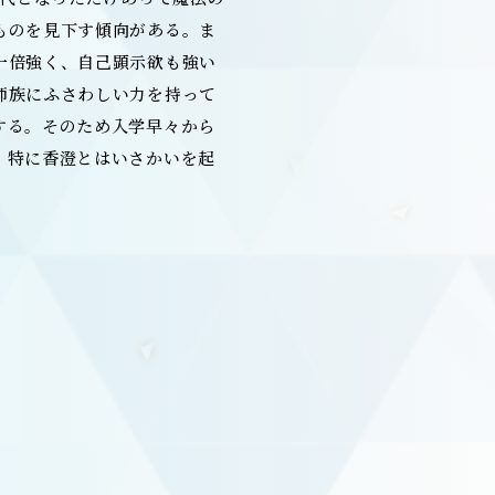
ものを見下す傾向がある。ま
一倍強く、自己顕示欲も強い
師族にふさわしい力を持って
する。そのため入学早々から
、特に香澄とはいさかいを起