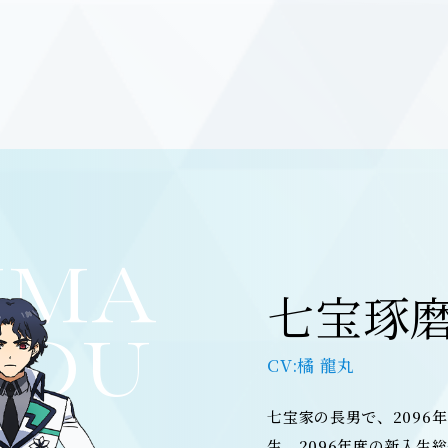
UMA
七宝琢
POU
橘 龍丸
七宝家の長男で、2096
生。2096年度の新入生